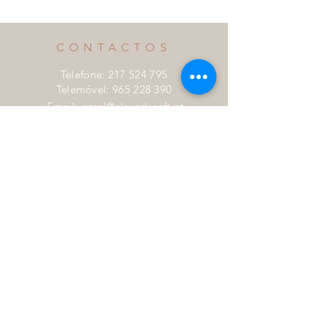
CONTACTOS
Telefone:
217 524 795
Telemóvel:
965 228 390
Email:
geral@clavedesoft.pt
Rua Armindo Rodrigues, 11C
1600-414 Lisboa
HORÁRIOS
Segunda - Sexta : 10h - 19h
Centro de Arbitragem e RAL
Livro de Reclamações
MAPA DO SITE
Quem somos
Academia de Música de
Telheiras
Educar pela Música