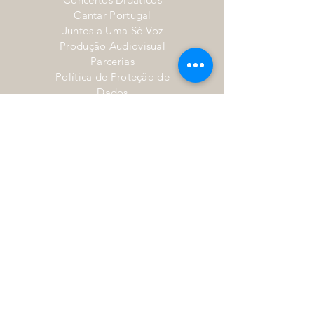
Cantar Portugal
Juntos a Uma Só Voz
Produção Audiovisual
Parcerias
Política de Proteção de
Dados
Termos e Condições
NEWSLETTER
Subscrever
Política de Proteção de Dados
|
Termos e Condições