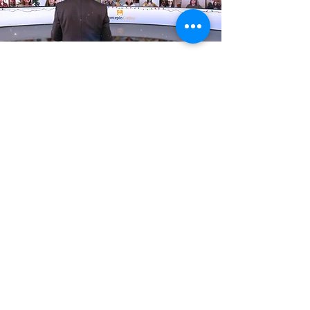
Vídeo em Alta Resolução - ver no
Youtube em Ecrã Inteiro com
Qualidade 1080p HD)
Saber Mais